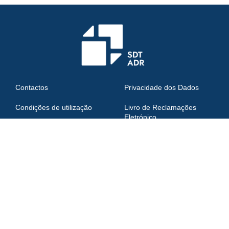
Contactos
Privacidade dos Dados
Condições de utilização
Livro de Reclamações
Eletrónico
Subscrever Newsletter
© Copyright 2026. All rights reserved.
Política de Privacidade
|
design